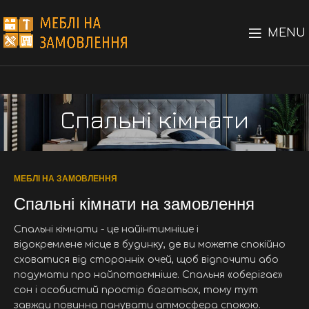
MENU
Спальні кімнати
МЕБЛІ НА ЗАМОВЛЕННЯ
Спальні кімнати на замовлення
Спальні кімнати - це найінтимніше і
відокремлене місце в будинку, де ви можете спокійно
сховатися від сторонніх очей, щоб відпочити або
подумати про найпотаємніше. Спальня «оберігає»
сон і особистий простір багатьох, тому тут
завжди повинна панувати атмосфера спокою.