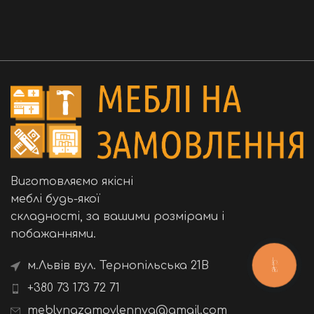
Виготовляємо якісні
меблі будь-якої
складності, за вашими розмірами і
побажаннями.
м.Львів вул. Тернопільська 21B
КНОПКА
ЗВ'ЯЗКУ
+380 73 173 72 71
meblynazamovlennya@gmail.com